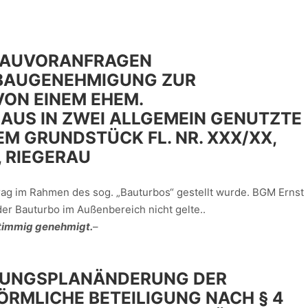
BAUVORANFRAGEN
BAUGENEHMIGUNG ZUR
ON EINEM EHEM.
AUS IN ZWEI ALLGEMEIN GENUTZTE
M GRUNDSTÜCK FL. NR. XXX/XX,
 RIEGERAU
rag im Rahmen des sog. „Bauturbos“ gestellt wurde. BGM Ernst
der Bauturbo im Außenbereich nicht gelte..
stimmig genehmigt.
–
ZUNGSPLANÄNDERUNG DER
ÖRMLICHE BETEILIGUNG NACH § 4