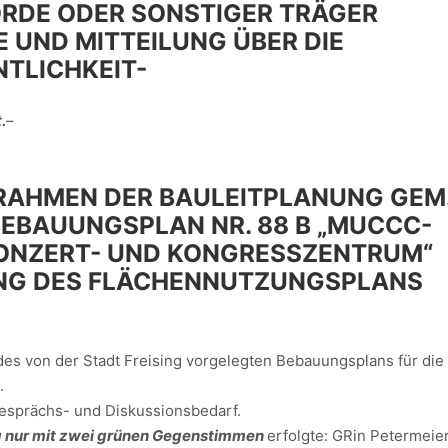
ÖRDE ODER SONSTIGER TRÄGER
 UND MITTEILUNG ÜBER DIE
NTLICHKEIT-
.
–
 RAHMEN DER BAULEITPLANUNG GEM
 BEBAUUNGSPLAN NR. 88 B „MUCCC-
ONZERT- UND KONGRESSZENTRUM“
UNG DES FLÄCHENNUTZUNGSPLANS
es von der Stadt Freising vorgelegten Bebauungsplans für die
.
Gesprächs- und Diskussionsbedarf.
nur mit zwei grünen Gegenstimmen
erfolgte: GRin Petermeie