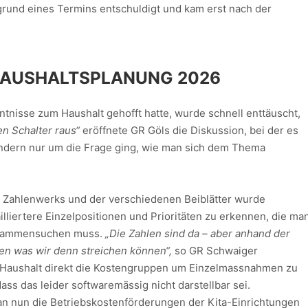
fgrund eines Termins entschuldigt und kam erst nach der
AUSHALTSPLANUNG 2026
ntnisse zum Haushalt gehofft hatte, wurde schnell enttäuscht,
en Schalter raus“
eröffnete GR Göls die Diskussion, bei der es
ondern nur um die Frage ging, wie man sich dem Thema
 Zahlenwerks und der verschiedenen Beiblätter wurde
lliertere Einzelpositionen und Prioritäten zu erkennen, die ma
zusammensuchen muss.
„Die Zahlen sind da – aber anhand der
hen was wir denn streichen können“,
so GR Schwaiger
Haushalt direkt die Kostengruppen um Einzelmassnahmen zu
s das leider softwaremässig nicht darstellbar sei.
an nun die Betriebskostenförderungen der Kita-Einrichtungen