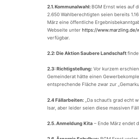
2.1. Kommunalwahl:
BGM Ernst wies auf d
2.650 Wahlberechtigten seien bereits 1.1
März eine öffentliche Ergebnisbekanntgab
Webseite unter
https://www.marzling.de/
verfügbar.
2.2: Die Aktion Saubere Landschaft
finde
2.3: Richtigstellung:
Vor kurzem erschien 
Gemeinderat hätte einen Gewerbekomplex 
entsprechende Fläche zwar zur „Gemarkun
2.4 Fällarbeiten:
„Da schaut’s grad echt wi
Isar, aber leider seien diese massiven Fä
2.5. Anmeldung Kita
– Ende März endet d
2.6. Ärgernis Schulbus:
BGM Ernst verlas