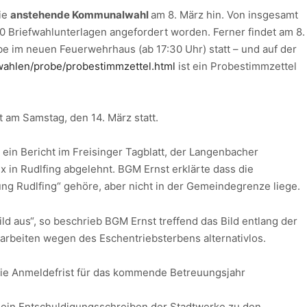
ie
anstehende Kommunalwahl
am 8. März hin. Von insgesamt
60 Briefwahlunterlagen angefordert worden. Ferner findet am 8.
e im neuen Feuerwehrhaus (ab 17:30 Uhr) statt – und auf der
wahlen/probe/probestimmzettel.html
ist ein Probestimmzettel
t am Samstag, den 14. März statt.
ein Bericht im Freisinger Tagblatt, der Langenbacher
in Rudlfing abgelehnt. BGM Ernst erklärte dass die
g Rudlfing“ gehöre, aber nicht in der Gemeindegrenze liege.
ld aus“, so beschrieb BGM Ernst treffend das Bild entlang der
llarbeiten wegen des Eschentriebsterbens alternativlos.
ie Anmeldefrist für das kommende Betreuungsjahr
 ein Entschuldigungsschreiben der Stadtwerke zu den