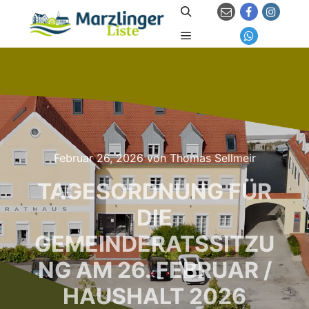
Suchen
Hauptmenü
Februar 26, 2026
von
Thomas Sellmeir
TAGESORDNUNG FÜR
DIE
GEMEINDERATSSITZU
NG AM 26. FEBRUAR /
HAUSHALT 2026