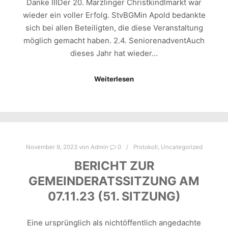
Danke IIIDer 20. Marzlinger Christkindlmarkt war
wieder ein voller Erfolg. StvBGMin Apold bedankte
sich bei allen Beteiligten, die diese Veranstaltung
möglich gemacht haben. 2.4. SeniorenadventAuch
dieses Jahr hat wieder…
Weiterlesen
November 9, 2023
von
Admin
0
Protokoll
,
Uncategorized
BERICHT ZUR
GEMEINDERATSSITZUNG AM
07.11.23 (51. SITZUNG)
Eine ursprünglich als nichtöffentlich angedachte